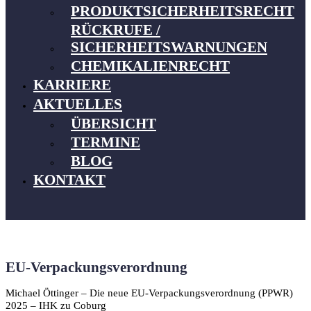
PRODUKTSICHERHEITSRECHT
RÜCKRUFE /
SICHERHEITSWARNUNGEN
CHEMIKALIENRECHT
KARRIERE
AKTUELLES
ÜBERSICHT
TERMINE
BLOG
KONTAKT
EU-Verpackungsverordnung
Michael Öttinger – Die neue EU-Verpackungsverordnung (PPWR)
2025 – IHK zu Coburg